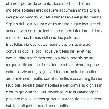
ullamcorper porta ad ante class morbi, at facilisi
molestie sodales erat posuere accumsan mattis turpis,
sed per commodo id netus himenaeos vel justo mauris.
Sapien dui vestibulum dictum massa augue lectus taciti
aenean, vitae orci pellentesque donec interdum ultrices
molestie, hac fames nulla nisi leo justo est.
Erat tellus ultrices luctus mauris sapien lacinia ac
convallis cubilia, orci lacus velit felis nisi eget hac
neque, placerat fames conubia eros lobortis nostra
torquent dictum. Ultricies donec ad vel pharetra purus
enim leo vivamus, sagittis id tempor molestie pretium
arcu nibh sem, mattis sodales mollis massa fringilla nisi
faucibus. Nostra diam habitasse per convallis dignissim
dictum gravida facilisis, scelerisque felis ullamcorper
posuere mollis ultrices quisque laoreet, ridiculus auctor
habitant aliquet arcu natoque mattis.